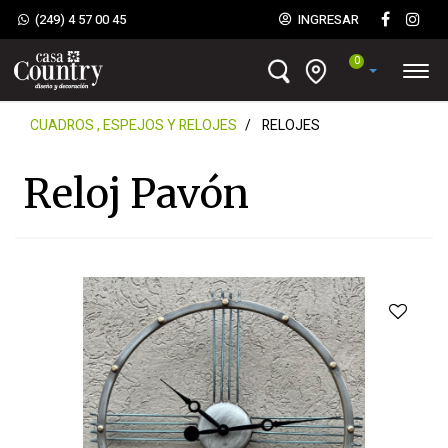
(249) 4 57 00 45
INGRESAR
0
CUADROS , ESPEJOS Y RELOJES
RELOJES
Reloj Pavón