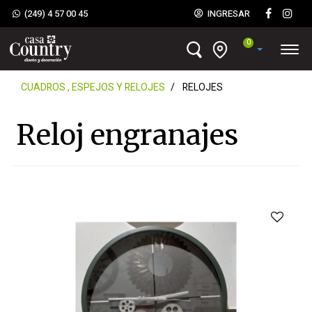
(249) 4 57 00 45
INGRESAR
0
CUADROS , ESPEJOS Y RELOJES
RELOJES
Reloj engranajes