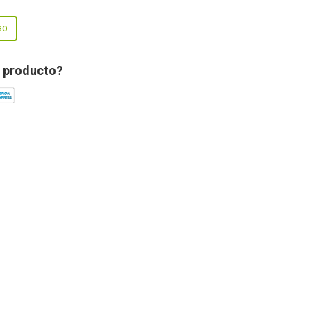
so
 producto?