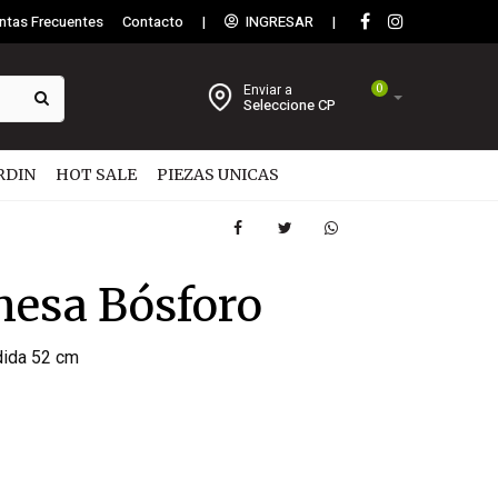
ntas Frecuentes
Contacto
|
INGRESAR
|
Enviar a
0
Seleccione CP
RDIN
HOT SALE
PIEZAS UNICAS
esa Bósforo
dida 52 cm