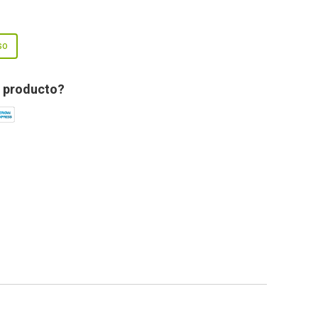
so
 producto?