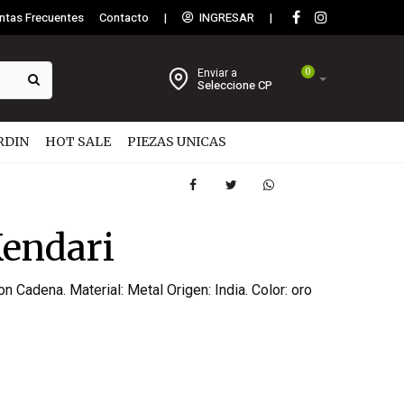
ntas Frecuentes
Contacto
|
INGRESAR
|
Enviar a
0
Seleccione CP
RDIN
HOT SALE
PIEZAS UNICAS
endari
 Cadena. Material: Metal Origen: India. Color: oro