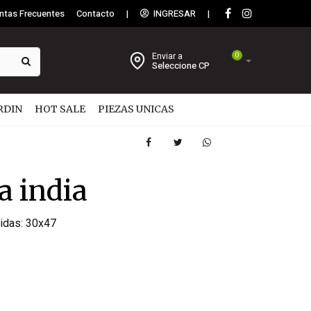
ntas Frecuentes
Contacto
|
INGRESAR
|
Enviar a
0
Seleccione CP
RDIN
HOT SALE
PIEZAS UNICAS
a india
idas: 30x47