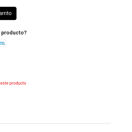
arrito
 producto?
e este producto