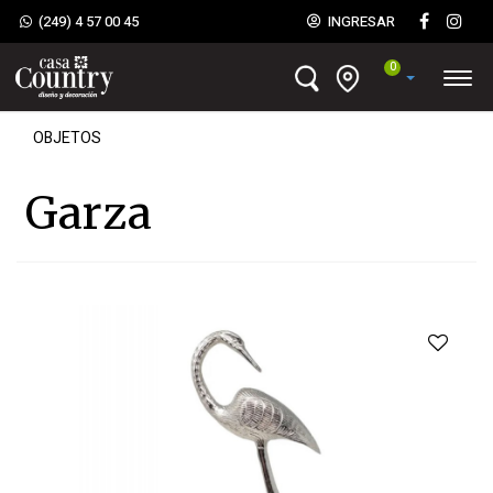
(249) 4 57 00 45
INGRESAR
0
OBJETOS
Garza