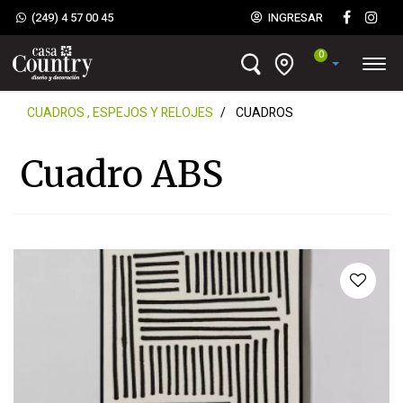
(249) 4 57 00 45
INGRESAR
0
CUADROS , ESPEJOS Y RELOJES
CUADROS
Cuadro ABS