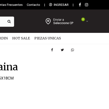
ntas Frecuentes
Contacto
|
INGRESAR
|
Enviar a
0
Seleccione CP
RDIN
HOT SALE
PIEZAS UNICAS
aina
 35X18CM