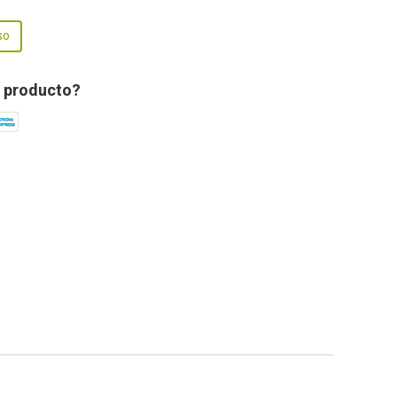
so
 producto?