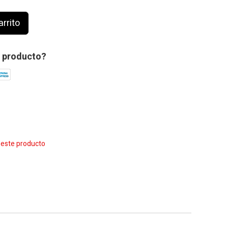
arrito
 producto?
e este producto