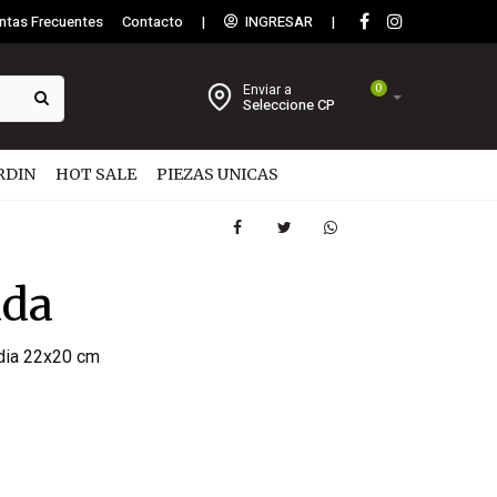
ntas Frecuentes
Contacto
|
INGRESAR
|
Enviar a
0
Seleccione CP
RDIN
HOT SALE
PIEZAS UNICAS
ada
edia 22x20 cm