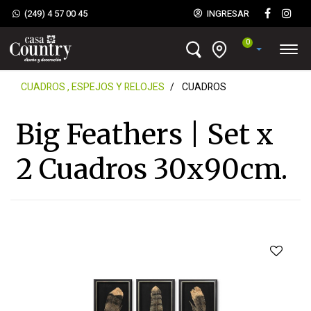
(249) 4 57 00 45
INGRESAR
0
CUADROS , ESPEJOS Y RELOJES
CUADROS
Big Feathers | Set x
2 Cuadros 30x90cm.