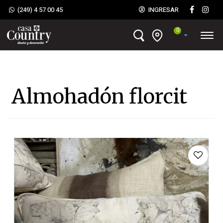
(249) 4 57 00 45
INGRESAR
0
Almohadón florcit