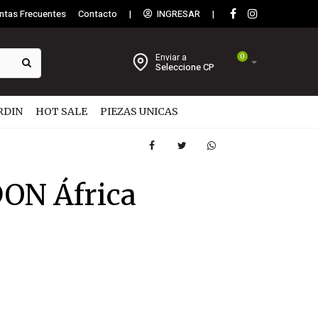
ntas Frecuentes
Contacto
|
INGRESAR
|
Enviar a
0
Seleccione CP
RDIN
HOT SALE
PIEZAS UNICAS
N África