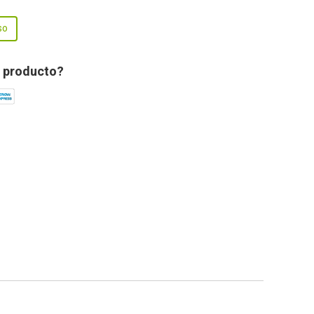
so
 producto?